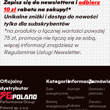
Zapisz się do newslettera i
odbierz
10 zł
rabatu na zakupy!*
Unikalne zniżki i dostęp do nowości
tylko dla subskrybentów
*na produkty o łącznej wartości powyżej
75 zł, promocje nie łączą się ze sobą,
więcej informacji znajdziesz w
Regulaminie Usługi Newsletter.
Oficjalny
Kategorie
Informacje
Zamówie
dystrybutor
Żele
Kontakt
Dostawa i
energetyczne
płatność
Regulamin
Performance Group
Batony
Zwroty i
Polityka
energetyczne
reklamacje
Poland sp. z o.o.