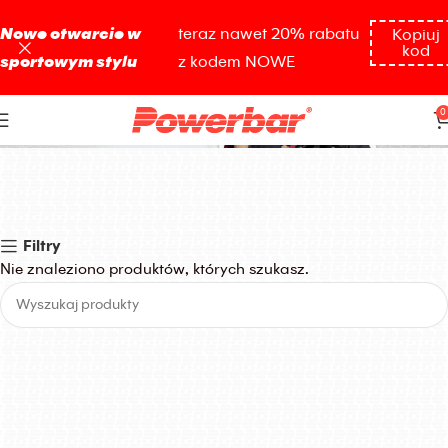
Nowe otwarcie w
teraz nawet 20% rabatu
Kopiuj
kod
sportowym stylu
z kodem NOWE
Triathlon
0
Filtry
Nie znaleziono produktów, których szukasz.