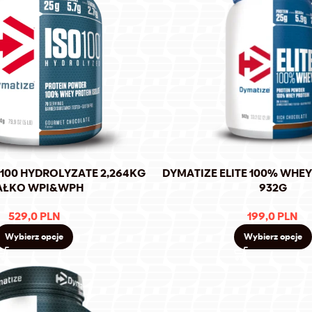
100 HYDROLYZATE 2,264KG
DYMATIZE ELITE 100% WHE
AŁKO WPI&WPH
932G
529,0
PLN
199,0
PLN
Wybierz opcje
Wybierz opcje