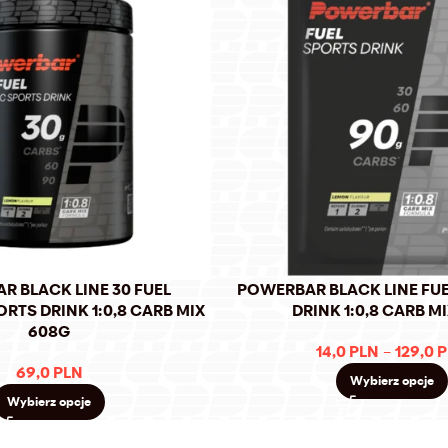
 BLACK LINE 30 FUEL
POWERBAR BLACK LINE FUE
RTS DRINK 1:0,8 CARB MIX
DRINK 1:0,8 CARB M
608G
14,0
PLN
–
129,0
P
69,0
PLN
Wybierz opcje
Wybierz opcje