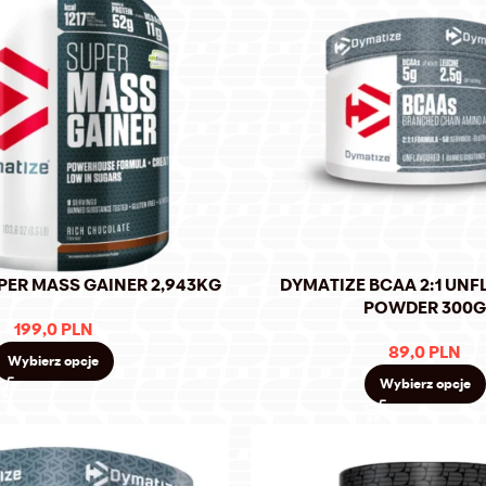
PER MASS GAINER 2,943KG
DYMATIZE BCAA 2:1 UN
POWDER 300
199,0
PLN
89,0
PLN
Wybierz opcje
Wybierz opcje