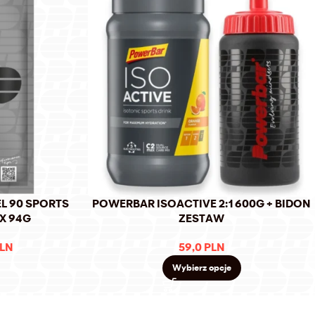
L 90 SPORTS
POWERBAR ISOACTIVE 2:1 600G + BIDON
IX 94G
ZESTAW
LN
59,0
PLN
Wybierz opcje