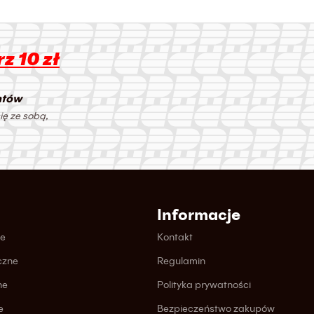
z 10 zł
ntów
ię ze sobą,
Informacje
ne
Kontakt
czne
Regulamin
ne
Polityka prywatności
e
Bezpieczeństwo zakupów