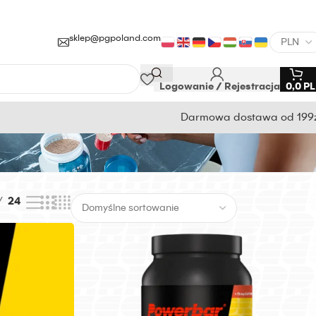
sklep@pgpoland.com
Logowanie / Rejestracja
0,0
P
Darmowa dostawa od 199
24