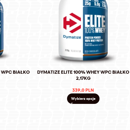
Y WPC BIAŁKO
DYMATIZE ELITE 100% WHEY WPC BIAŁKO
2,17KG
339,0
PLN
Wybierz opcje