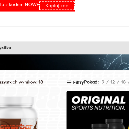
atu z kodem NOWE
Kopiuj kod
siłku
szystkich wyników: 18
Pokaż
9
12
18
Filtry