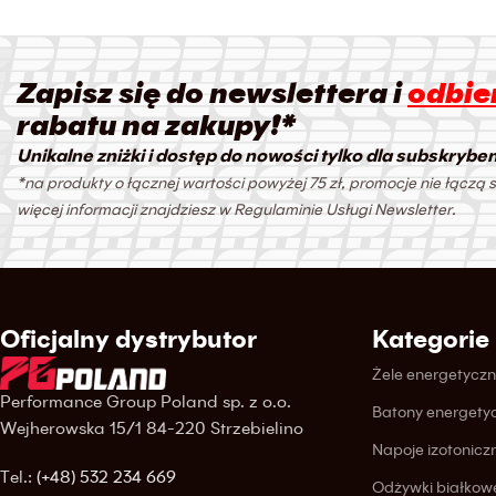
Zapisz się do newslettera i
odbier
rabatu na zakupy!*
Unikalne zniżki i dostęp do nowości tylko dla subskrybe
*na produkty o łącznej wartości powyżej 75 zł, promocje nie łączą s
więcej informacji znajdziesz w Regulaminie Usługi Newsletter.
Oficjalny dystrybutor
Kategorie
Żele energetycz
Performance Group Poland sp. z o.o.
Batony energety
Wejherowska 15/1 84-220 Strzebielino
Napoje izotonicz
Tel.:
(+48) 532 234 669
Odżywki białkow