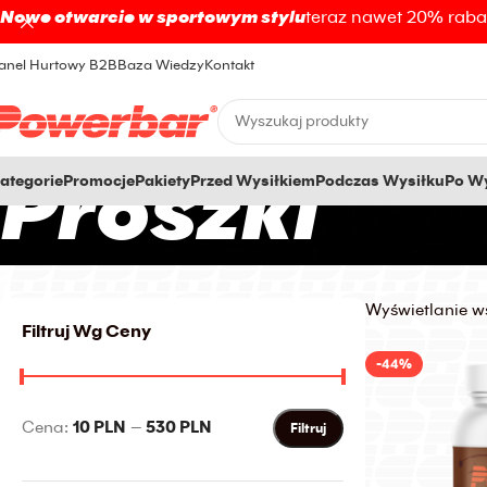
Nowe otwarcie w sportowym stylu
teraz nawet 20% rab
anel Hurtowy B2B
Baza Wiedzy
Kontakt
Proszki
ategorie
Promocje
Pakiety
Przed Wysiłkiem
Podczas Wysiłku
Po Wy
Wyświetlanie w
Filtruj Wg Ceny
-44%
Cena:
10 PLN
—
530 PLN
Filtruj