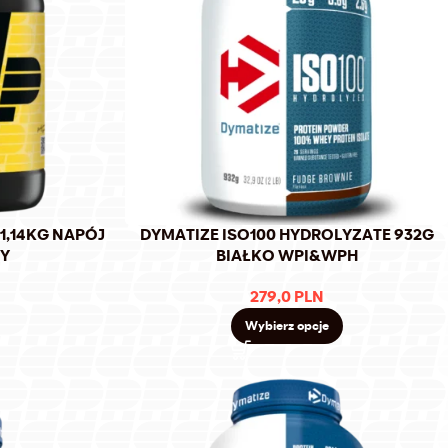
1,14KG NAPÓJ
DYMATIZE ISO100 HYDROLYZATE 932G
NY
BIAŁKO WPI&WPH
279,0
PLN
Wybierz opcje