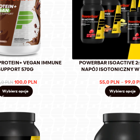
PROTEIN+ VEGAN IMMUNE
POWERBAR ISOACTIVE 2:
SUPPORT 570G
NAPÓJ ISOTONICZNY W
100,0
PLN
55,0
PLN
–
99,0
P
9,0
PLN
Wybierz opcje
Wybierz opcje