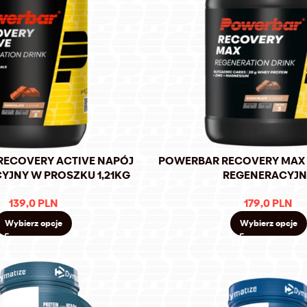
RECOVERY ACTIVE NAPÓJ
POWERBAR RECOVERY MAX 
YJNY W PROSZKU 1,21KG
REGENERACYJ
139,0
PLN
179,0
PLN
Wybierz opcje
Wybierz opcje