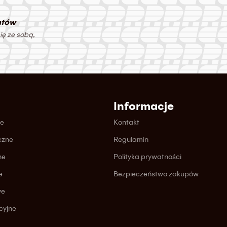
ntów
ię ze sobą,
Informacje
ne
Kontakt
czne
Regulamin
ne
Polityka prywatności
e
Bezpieczeństwo zakupów
we
cyjne