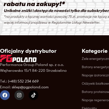
rabatu na zakupy!*
Unikalne zniżki i dostęp do nowości tylko dla subskrybe
*na produkty o łącznej wartości powyżej 75 zł, promocje nie łączą s
więcej informacji znajdziesz w Regulaminie Usługi Newsletter.
Oficjalny dystrybutor
Kategorie
Żele energetycz
Performance Group Poland sp. z o.o.
Batony energety
Wejherowska 15/1 84-220 Strzebielino
Napoje izotonicz
Tel.:
(+48) 532 234 669
Odżywki białkow
Email:
sklep@pgpoland.com
Batony proteino
Napoje regenera
Elektrolity