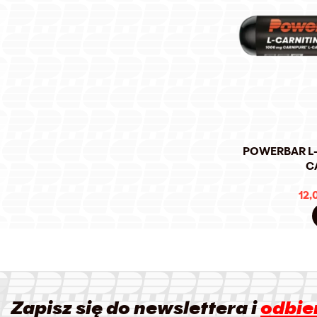
POWERBAR L-C
C
12,
Zapisz się do newslettera i
odbier