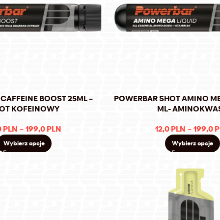
CAFFEINE BOOST 25ML –
POWERBAR SHOT AMINO ME
OT KOFEINOWY
ML- AMINOKWA
0
PLN
–
199,0
PLN
12,0
PLN
–
199,0
P
Wybierz opcje
Wybierz opcje