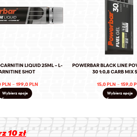
ARNITIN LIQUID 25ML – L-
POWERBAR BLACK LINE PO
ARNITINE SHOT
30 1:0,8 CARB MIX
0
PLN
–
199,0
PLN
15,0
PLN
–
159,0
P
Wybierz opcje
Wybierz opcje
z 10 zł