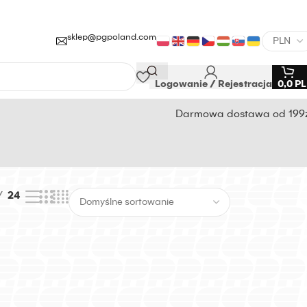
sklep@pgpoland.com
Logowanie / Rejestracja
0,0
P
Darmowa dostawa od 199
24