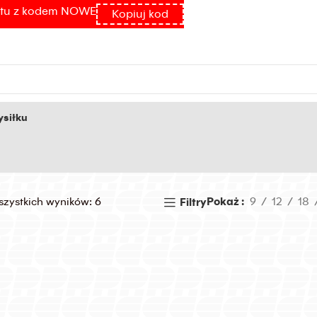
atu z kodem NOWE
Kopiuj kod
siłku
szystkich wyników: 6
Pokaż
9
12
18
Filtry