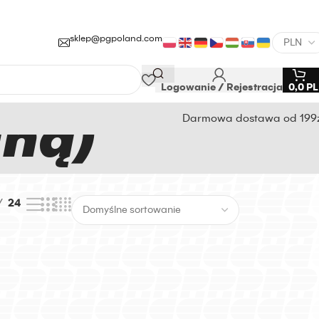
sklep@pgpoland.com
Logowanie / Rejestracja
0,0
P
iną)
Darmowa dostawa od 199
24