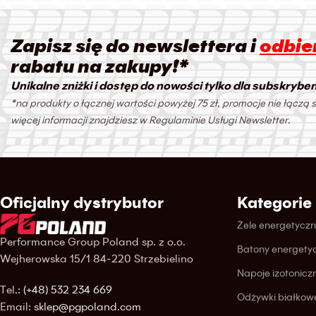
Zapisz się do newslettera i
odbier
rabatu na zakupy!*
Unikalne zniżki i dostęp do nowości tylko dla subskrybe
*na produkty o łącznej wartości powyżej 75 zł, promocje nie łączą s
więcej informacji znajdziesz w Regulaminie Usługi Newsletter.
Oficjalny dystrybutor
Kategorie
Żele energetycz
Performance Group Poland sp. z o.o.
Batony energety
Wejherowska 15/1 84-220 Strzebielino
Napoje izotonicz
Tel.:
(+48) 532 234 669
Odżywki białkow
Email:
sklep@pgpoland.com