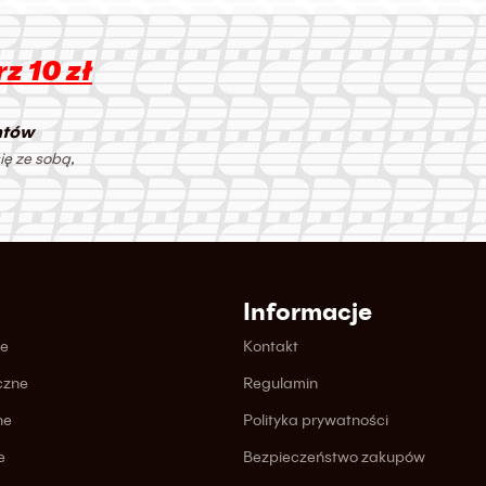
z 10 zł
ntów
ię ze sobą,
Informacje
ne
Kontakt
czne
Regulamin
ne
Polityka prywatności
e
Bezpieczeństwo zakupów