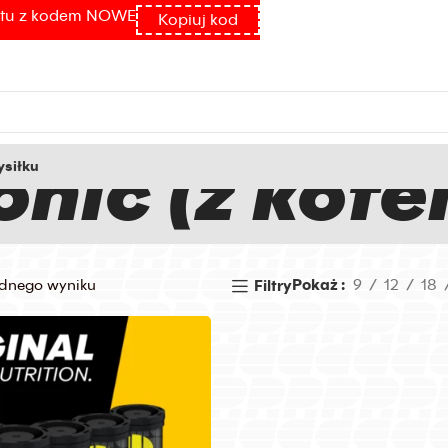
atu z kodem NOWE
Kopiuj kod
onic (z kofe
siłku
ednego wyniku
Pokaż
9
12
18
Filtry