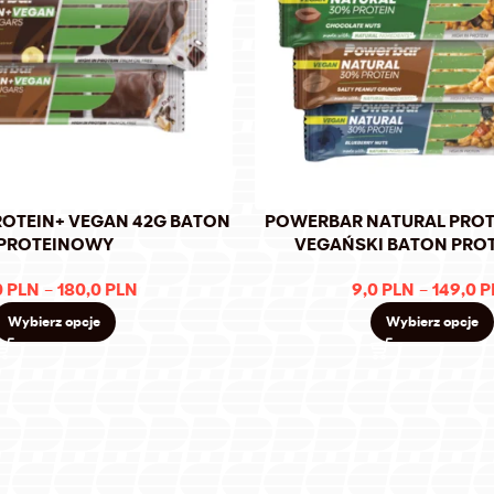
OTEIN+ VEGAN 42G BATON
POWERBAR NATURAL PROT
PROTEINOWY
VEGAŃSKI BATON PRO
0
PLN
–
180,0
PLN
9,0
PLN
–
149,0
P
Wybierz opcje
Wybierz opcje