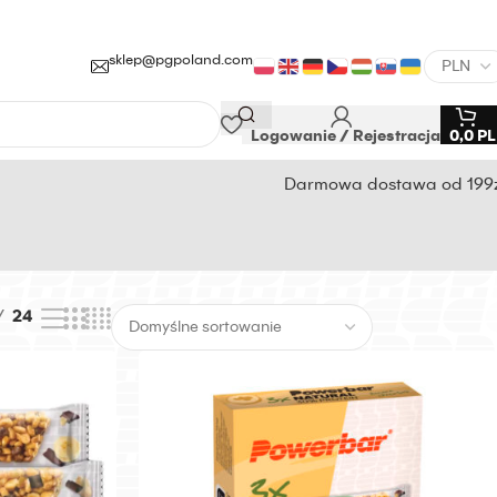
sklep@pgpoland.com
Logowanie / Rejestracja
0,0
P
Darmowa dostawa od 199
24