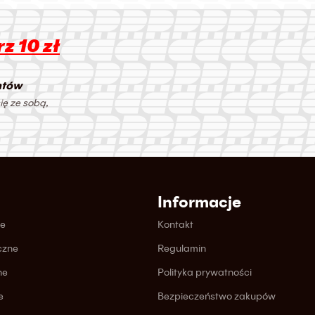
z 10 zł
ntów
ię ze sobą,
Informacje
ne
Kontakt
czne
Regulamin
ne
Polityka prywatności
e
Bezpieczeństwo zakupów