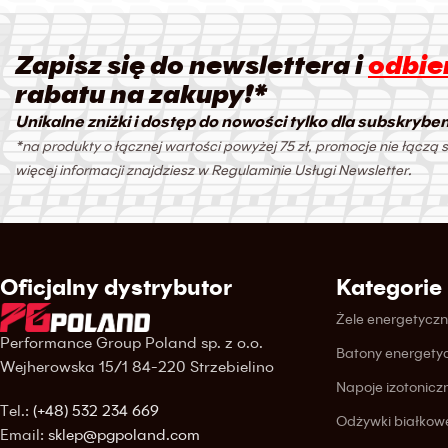
Zapisz się do newslettera i
odbier
rabatu na zakupy!*
Unikalne zniżki i dostęp do nowości tylko dla subskrybe
*na produkty o łącznej wartości powyżej 75 zł, promocje nie łączą s
więcej informacji znajdziesz w Regulaminie Usługi Newsletter.
Oficjalny dystrybutor
Kategorie
Żele energetycz
Performance Group Poland sp. z o.o.
Batony energety
Wejherowska 15/1 84-220 Strzebielino
Napoje izotonicz
Tel.:
(+48) 532 234 669
Odżywki białkow
Email:
sklep@pgpoland.com