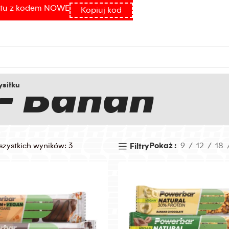
atu z kodem NOWE
Kopiuj kod
- Banan
siłku
szystkich wyników: 3
Pokaż
9
12
18
Filtry