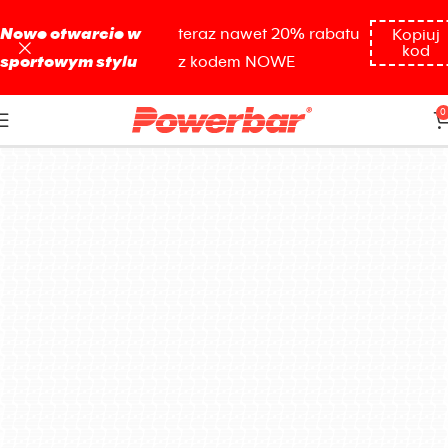
Nowe otwarcie w
teraz nawet 20% rabatu
Kopiuj
kod
sportowym stylu
z kodem NOWE
Czerwone pomarańcze
0