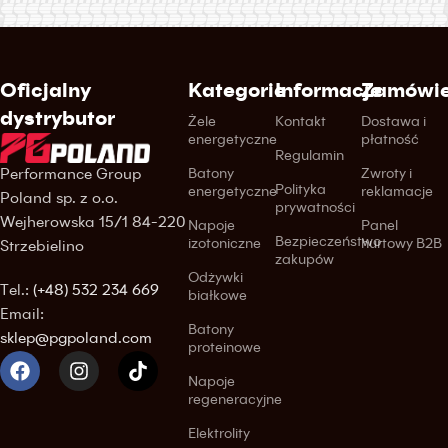
Oficjalny
Kategorie
Informacje
Zamówie
dystrybutor
Żele
Kontakt
Dostawa i
energetyczne
płatność
Regulamin
Performance Group
Batony
Zwroty i
Polityka
energetyczne
reklamacje
Poland sp. z o.o.
prywatności
Wejherowska 15/1 84-220
Napoje
Panel
Bezpieczeństwo
izotoniczne
hurtowy B2B
Strzebielino
zakupów
Odżywki
Tel.:
(+48) 532 234 669
białkowe
Email:
Batony
sklep@pgpoland.com
proteinowe
Napoje
regeneracyjne
Elektrolity