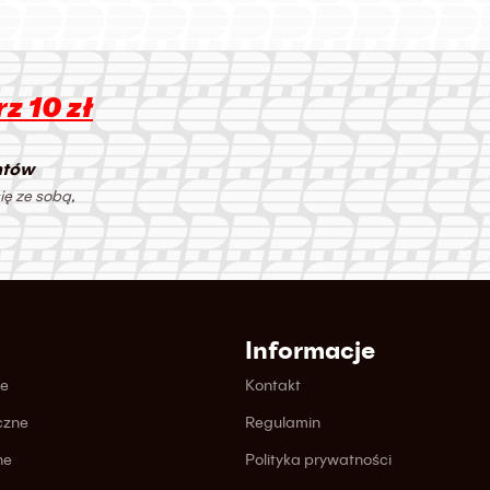
z 10 zł
ntów
ię ze sobą,
Informacje
ne
Kontakt
czne
Regulamin
ne
Polityka prywatności