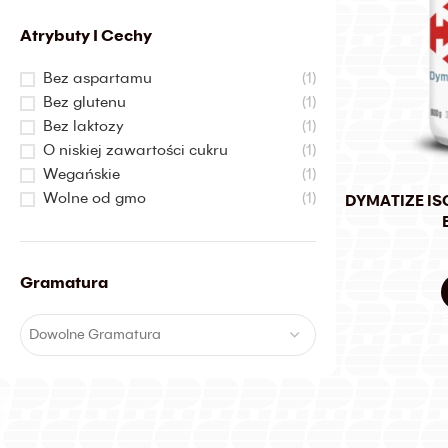
Atrybuty I Cechy
Bez aspartamu
(1)
Bez glutenu
(1)
Bez laktozy
(1)
O niskiej zawartości cukru
(1)
Wegańskie
(1)
Wolne od gmo
(1)
DYMATIZE IS
Gramatura
Dowolne Gramatura