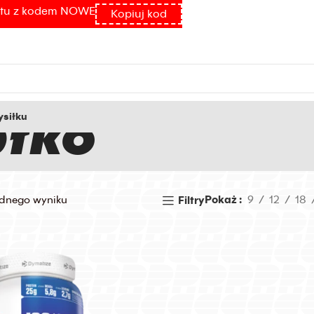
atu z kodem NOWE
Kopiuj kod
błko
siłku
ednego wyniku
Pokaż
9
12
18
Filtry