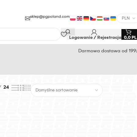
sklep@pgpoland.com
Logowanie / Rejestracja
0,0
P
Darmowa dostawa od 199
24