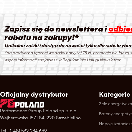
Zapisz się do newslettera i
odbier
rabatu na zakupy!*
Unikalne zniżki i dostęp do nowości tylko dla subskrybe
*na produkty o łącznej wartości powyżej 75 zł, promocje nie łączą s
więcej informacji znajdziesz w Regulaminie Usługi Newsletter.
Oficjalny dystrybutor
Kategorie
Żele energetycz
Performance Group Poland sp. z o.o.
Batony energety
Wejherowska 15/1 84-220 Strzebielino
Napoje izotonicz
Tel.:
(+48) 532 234 669