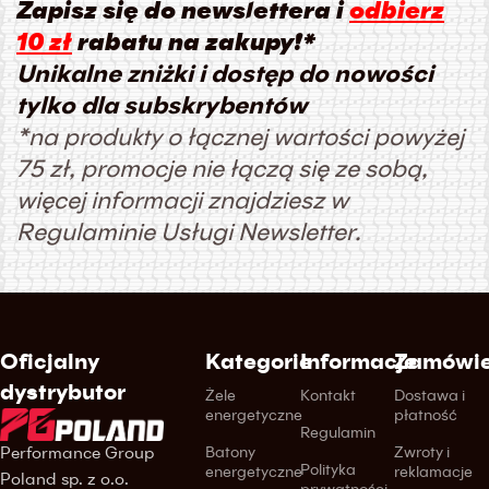
Zapisz się do newslettera i
odbierz
10 zł
rabatu na zakupy!*
Unikalne zniżki i dostęp do nowości
tylko dla subskrybentów
*na produkty o łącznej wartości powyżej
75 zł, promocje nie łączą się ze sobą,
więcej informacji znajdziesz w
Regulaminie Usługi Newsletter.
Oficjalny
Kategorie
Informacje
Zamówie
dystrybutor
Żele
Kontakt
Dostawa i
energetyczne
płatność
Regulamin
Performance Group
Batony
Zwroty i
Polityka
energetyczne
reklamacje
Poland sp. z o.o.