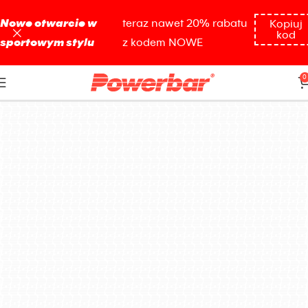
Nowe otwarcie w
teraz nawet 20% rabatu
Kopiuj
kod
sportowym stylu
z kodem NOWE
baton białkowy
0