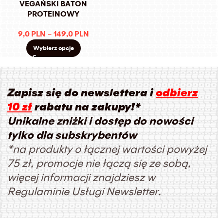
VEGAŃSKI BATON
PROTEINOWY
9,0
PLN
–
149,0
PLN
Wybierz opcje
Zapisz się do newslettera i
odbierz
10 zł
rabatu na zakupy!*
Unikalne zniżki i dostęp do nowości
tylko dla subskrybentów
*na produkty o łącznej wartości powyżej
75 zł, promocje nie łączą się ze sobą,
więcej informacji znajdziesz w
Regulaminie Usługi Newsletter.