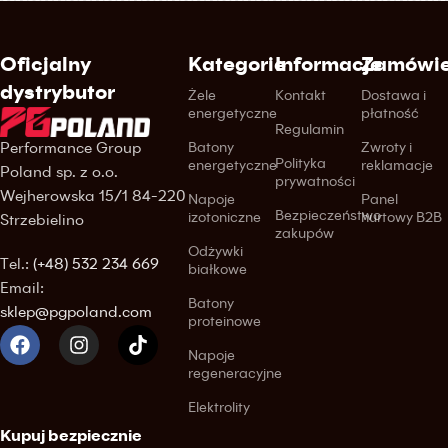
Oficjalny
Kategorie
Informacje
Zamówie
dystrybutor
Żele
Kontakt
Dostawa i
energetyczne
płatność
Regulamin
Performance Group
Batony
Zwroty i
Polityka
energetyczne
reklamacje
Poland sp. z o.o.
prywatności
Wejherowska 15/1 84-220
Napoje
Panel
Bezpieczeństwo
izotoniczne
hurtowy B2B
Strzebielino
zakupów
Odżywki
Tel.:
(+48) 532 234 669
białkowe
Email:
Batony
sklep@pgpoland.com
proteinowe
Napoje
regeneracyjne
Elektrolity
Kupuj bezpiecznie