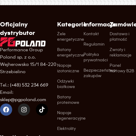
Oficjalny
Kategorie
Informacje
Zamówie
dystrybutor
Żele
Kontakt
Dostawa i
energetyczne
płatność
Regulamin
Performance Group
Batony
Zwroty i
Polityka
energetyczne
reklamacje
Poland sp. z o.o.
prywatności
Wejherowska 15/1 84-220
Napoje
Panel
Bezpieczeństwo
izotoniczne
hurtowy B2B
Strzebielino
zakupów
Odżywki
Tel.:
(+48) 532 234 669
białkowe
Email:
Batony
sklep@pgpoland.com
proteinowe
Napoje
regeneracyjne
Elektrolity