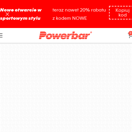
Nowe otwarcie w
teraz nawet 20% rabatu
Kopiuj
kod
sportowym stylu
z kodem NOWE
baton
0