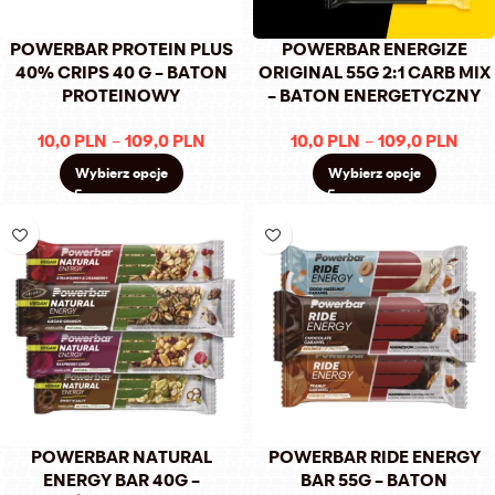
POWERBAR PROTEIN PLUS
POWERBAR ENERGIZE
40% CRIPS 40 G – BATON
ORIGINAL 55G 2:1 CARB MIX
PROTEINOWY
– BATON ENERGETYCZNY
10,0
PLN
–
109,0
PLN
10,0
PLN
–
109,0
PLN
Wybierz opcje
Wybierz opcje
POWERBAR NATURAL
POWERBAR RIDE ENERGY
ENERGY BAR 40G –
BAR 55G – BATON