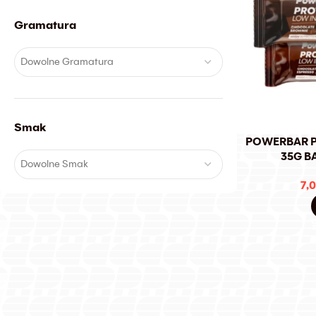
Gramatura
Dowolne Gramatura
Smak
POWERBAR P
35G B
Dowolne Smak
7,