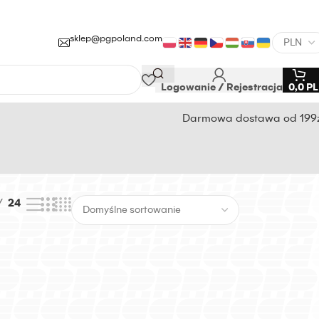
sklep@pgpoland.com
Logowanie / Rejestracja
0,0
P
Darmowa dostawa od 199
24