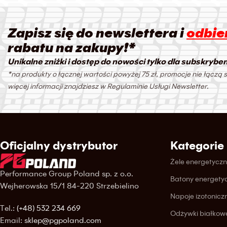
Zapisz się do newslettera i
odbier
rabatu na zakupy!*
Unikalne zniżki i dostęp do nowości tylko dla subskrybe
*na produkty o łącznej wartości powyżej 75 zł, promocje nie łączą s
więcej informacji znajdziesz w Regulaminie Usługi Newsletter.
Oficjalny dystrybutor
Kategorie
Żele energetycz
Performance Group Poland sp. z o.o.
Batony energety
Wejherowska 15/1 84-220 Strzebielino
Napoje izotonicz
Tel.:
(+48) 532 234 669
Odżywki białkow
Email:
sklep@pgpoland.com