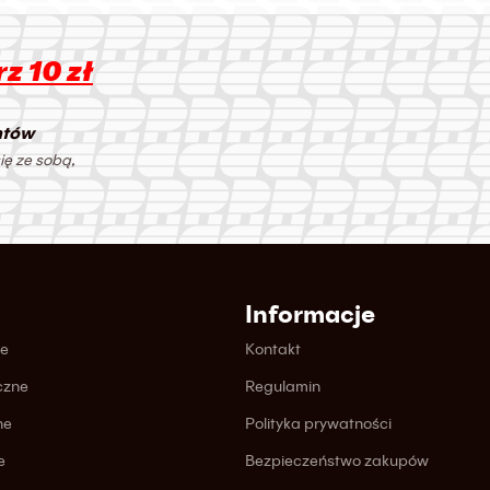
z 10 zł
ntów
ię ze sobą,
Informacje
ne
Kontakt
czne
Regulamin
ne
Polityka prywatności
e
Bezpieczeństwo zakupów