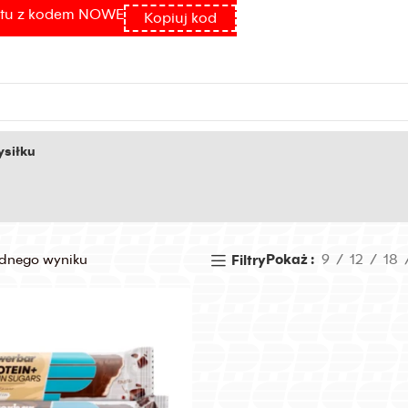
atu z kodem NOWE
Kopiuj kod
siłku
ednego wyniku
Pokaż
9
12
18
Filtry