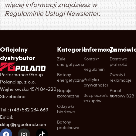
więcej informacji znajdziesz w
Regulaminie Usługi Newsletter.
Oficjalny
Kategorie
Informacje
Zamówie
dystrybutor
Żele
Kontakt
Dostawa i
energetyczne
płatność
Regulamin
Performance Group
Batony
Zwroty i
Polityka
energetyczne
reklamacje
Poland sp. z o.o.
prywatności
Wejherowska 15/1 84-220
Napoje
Panel
Bezpieczeństwo
izotoniczne
hurtowy B2B
Strzebielino
zakupów
Odżywki
Tel.:
(+48) 532 234 669
białkowe
Email:
Batony
sklep@pgpoland.com
proteinowe