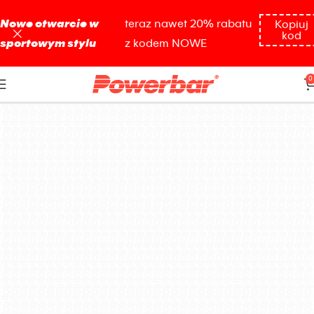
Nowe otwarcie w
teraz nawet 20% rabatu
Kopiuj
kod
sportowym stylu
z kodem NOWE
płyn
0