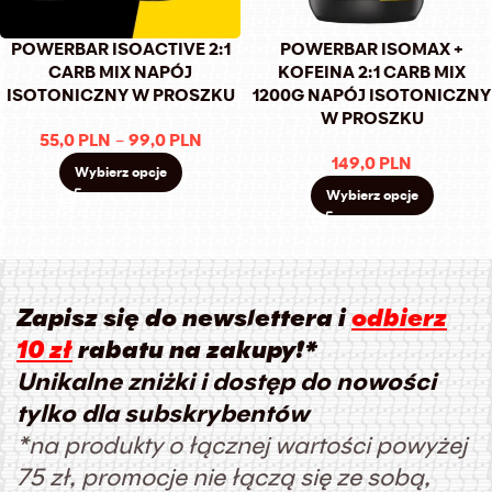
POWERBAR ISOACTIVE 2:1
POWERBAR ISOMAX +
CARB MIX NAPÓJ
KOFEINA 2:1 CARB MIX
ISOTONICZNY W PROSZKU
1200G NAPÓJ ISOTONICZNY
W PROSZKU
55,0
PLN
–
99,0
PLN
149,0
PLN
Wybierz opcje
Wybierz opcje
Zapisz się do newslettera i
odbierz
10 zł
rabatu na zakupy!*
Unikalne zniżki i dostęp do nowości
tylko dla subskrybentów
*na produkty o łącznej wartości powyżej
75 zł, promocje nie łączą się ze sobą,