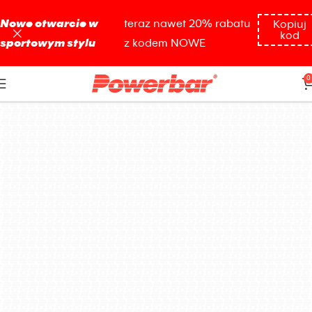
Nowe otwarcie w
teraz nawet 20% rabatu
Kopiuj
kod
sportowym stylu
z kodem NOWE
podczas treningu
0