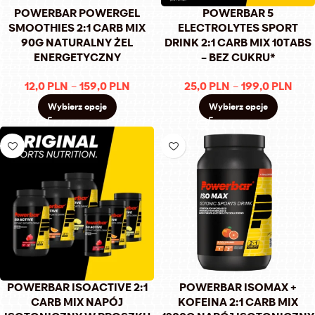
POWERBAR POWERGEL
POWERBAR 5
SMOOTHIES 2:1 CARB MIX
ELECTROLYTES SPORT
90G NATURALNY ŻEL
DRINK 2:1 CARB MIX 10TABS
ENERGETYCZNY
– BEZ CUKRU*
12,0
PLN
–
159,0
PLN
25,0
PLN
–
199,0
PLN
Wybierz opcje
Wybierz opcje
POWERBAR ISOACTIVE 2:1
POWERBAR ISOMAX +
CARB MIX NAPÓJ
KOFEINA 2:1 CARB MIX