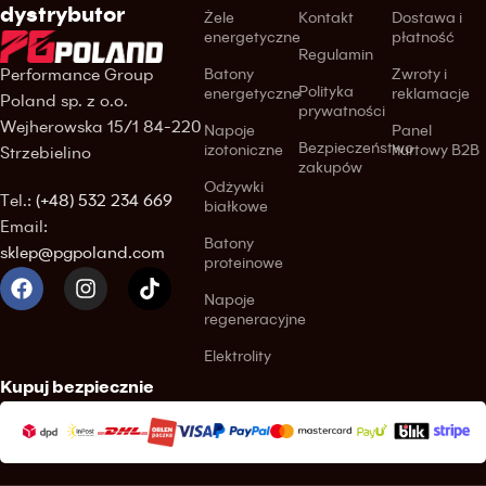
dystrybutor
Żele
Kontakt
Dostawa i
energetyczne
płatność
Regulamin
Performance Group
Batony
Zwroty i
Polityka
energetyczne
reklamacje
Poland sp. z o.o.
prywatności
Wejherowska 15/1 84-220
Napoje
Panel
Bezpieczeństwo
izotoniczne
hurtowy B2B
Strzebielino
zakupów
Odżywki
Tel.:
(+48) 532 234 669
białkowe
Email:
Batony
sklep@pgpoland.com
proteinowe
Napoje
regeneracyjne
Elektrolity
Kupuj bezpiecznie