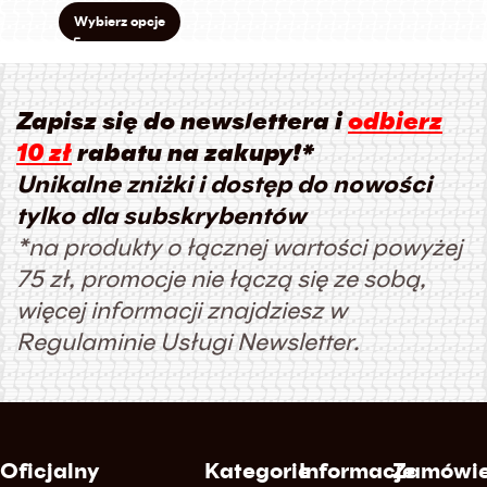
Wybierz opcje
Zapisz się do newslettera i
odbierz
10 zł
rabatu na zakupy!*
Unikalne zniżki i dostęp do nowości
tylko dla subskrybentów
*na produkty o łącznej wartości powyżej
75 zł, promocje nie łączą się ze sobą,
więcej informacji znajdziesz w
Regulaminie Usługi Newsletter.
Oficjalny
Kategorie
Informacje
Zamówie