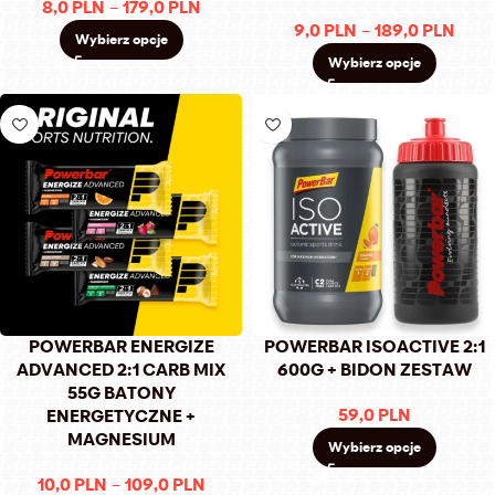
8,0
PLN
–
179,0
PLN
9,0
PLN
–
189,0
PLN
Wybierz opcje
Wybierz opcje
POWERBAR ENERGIZE
POWERBAR ISOACTIVE 2:1
ADVANCED 2:1 CARB MIX
600G + BIDON ZESTAW
55G BATONY
59,0
PLN
ENERGETYCZNE +
MAGNESIUM
Wybierz opcje
10,0
PLN
–
109,0
PLN