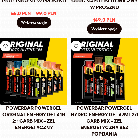
ISOTONICZNY W PROSZKU
1200G NAPÓJ ISOTONICZNY
W PROSZKU
55,0
PLN
–
99,0
PLN
149,0
PLN
Wybierz opcje
Wybierz opcje
POWERBAR POWERGEL
POWERBAR POWERGEL
ORIGINAL ENERGY GEL 41G
HYDRO ENERGY GEL 67ML 2:1
2:1 CARB MIX – ŻEL
CARB MIX – ŻEL
ENERGETYCZNY
ENERGETYCZNY BEZ
POPIJANIA