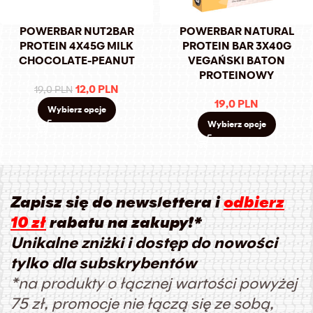
POWERBAR NUT2BAR
POWERBAR NATURAL
PROTEIN 4X45G MILK
PROTEIN BAR 3X40G
CHOCOLATE-PEANUT
VEGAŃSKI BATON
PROTEINOWY
12,0
PLN
19,0
PLN
19,0
PLN
Wybierz opcje
Wybierz opcje
Zapisz się do newslettera i
odbierz
10 zł
rabatu na zakupy!*
Unikalne zniżki i dostęp do nowości
tylko dla subskrybentów
*na produkty o łącznej wartości powyżej
75 zł, promocje nie łączą się ze sobą,