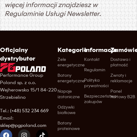
więcej informacji znajdziesz w
Regulaminie Usługi Newsletter.
Oficjalny
Kategorie
Informacje
Zamówie
dystrybutor
Żele
Kontakt
Dostawa i
energetyczne
płatność
Regulamin
Performance Group
Batony
Zwroty i
Polityka
energetyczne
reklamacje
Poland sp. z o.o.
prywatności
Wejherowska 15/1 84-220
Napoje
Panel
Bezpieczeństwo
izotoniczne
hurtowy B2B
Strzebielino
zakupów
Odżywki
Tel.:
(+48) 532 234 669
białkowe
Email:
Batony
sklep@pgpoland.com
proteinowe