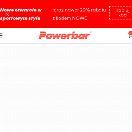
Nowe otwarcie w
teraz nawet 20% rabatu
Kopiuj
kod
sportowym stylu
z kodem NOWE
1320g
0