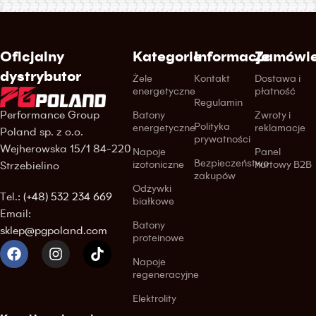
Oficjalny
Kategorie
Informacje
Zamówie
dystrybutor
Żele
Kontakt
Dostawa i
energetyczne
płatność
Regulamin
Performance Group
Batony
Zwroty i
Polityka
energetyczne
reklamacje
Poland sp. z o.o.
prywatności
Wejherowska 15/1 84-220
Napoje
Panel
Bezpieczeństwo
izotoniczne
hurtowy B2B
Strzebielino
zakupów
Odżywki
Tel.:
(+48) 532 234 669
białkowe
Email:
Batony
sklep@pgpoland.com
proteinowe
Napoje
regeneracyjne
Elektrolity