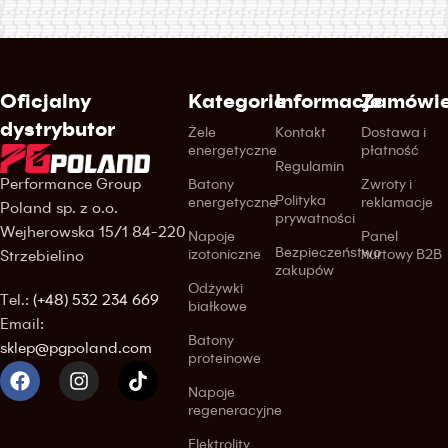
Oficjalny
Kategorie
Informacje
Zamówie
dystrybutor
Żele
Kontakt
Dostawa i
energetyczne
płatność
Regulamin
Performance Group
Batony
Zwroty i
Polityka
energetyczne
reklamacje
Poland sp. z o.o.
prywatności
Wejherowska 15/1 84-220
Napoje
Panel
Bezpieczeństwo
izotoniczne
hurtowy B2B
Strzebielino
zakupów
Odżywki
Tel.:
(+48) 532 234 669
białkowe
Email:
Batony
sklep@pgpoland.com
proteinowe
Napoje
regeneracyjne
Elektrolity