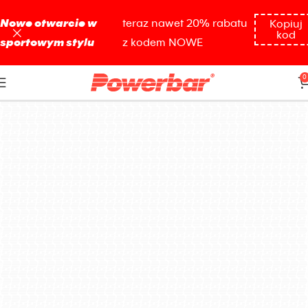
Nowe otwarcie w
teraz nawet 20% rabatu
Kopiuj
kod
sportowym stylu
z kodem NOWE
4 x 41g
0