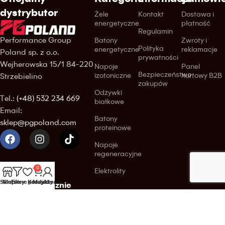
dystrybutor
Żele
Kontakt
Dostawa i
energetyczne
płatność
Regulamin
Performance Group
Batony
Zwroty i
Polityka
energetyczne
reklamacje
Poland sp. z o.o.
prywatności
Wejherowska 15/1 84-220
Napoje
Panel
Bezpieczeństwo
izotoniczne
hurtowy B2B
Strzebielino
zakupów
Odżywki
Tel.:
(+48) 532 234 669
białkowe
Email:
Batony
sklep@pgpoland.com
proteinowe
Napoje
regeneracyjne
0
Elektrolity
Sklep
Ulubione produkty
Filtry
Koszyk
Moje konto
Kupuj bezpiecznie