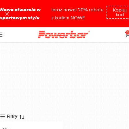
Nowe otwarcie w
teraz nawet 20% rabatu
Kopiuj
kod
sportowym stylu
z kodem NOWE
Get shit done
0
Filtry