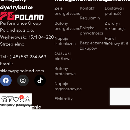
dystrybutor
Żele
Kontakt
Dostawa i
energetyczne
płatność
Regulamin
Performance Group
Batony
Zwroty i
Polityka
energetyczne
reklamacje
Poland sp. z o.o.
prywatności
Wejherowska 15/1 84-220
Napoje
Panel
Bezpieczeństwo
izotoniczne
hurtowy B2B
Strzebielino
zakupów
Odżywki
Tel.:
(+48) 532 234 669
białkowe
Email:
Batony
sklep@pgpoland.com
proteinowe
Napoje
regeneracyjne
0
Elektrolity
Sklep
Ulubione produkty
Filtry
Koszyk
Moje konto
Kupuj bezpiecznie