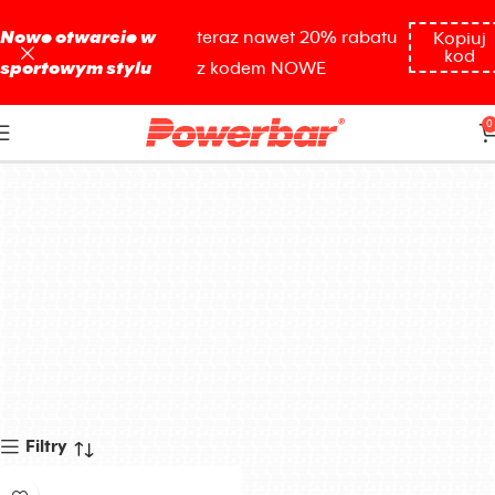
Nowe otwarcie w
teraz nawet 20% rabatu
Kopiuj
kod
sportowym stylu
z kodem NOWE
I love haters
0
Filtry