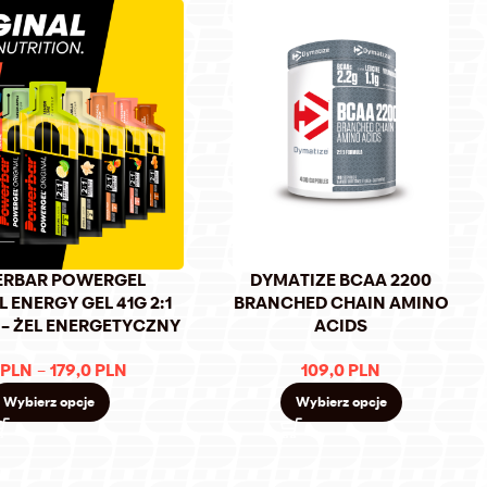
RBAR POWERGEL
DYMATIZE BCAA 2200
 ENERGY GEL 41G 2:1
BRANCHED CHAIN AMINO
 – ŻEL ENERGETYCZNY
ACIDS
PLN
–
179,0
PLN
109,0
PLN
Wybierz opcje
Wybierz opcje