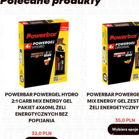
Polecane produkty
POWERBAR POWERGEL HYDRO
POWERBAR POWERGEL
2:1 CARB MIX ENERGY GEL
MIX ENERGY GEL ZES
PAKIET 4X60ML ŻELI
ŻELI ENERGETYCZNY
ENERGTYCZNYCH BEZ
35,0
PLN
POPIJANIA
Wybierz opcje
32,0
PLN