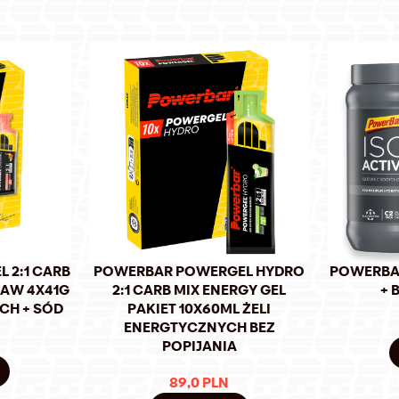
 2:1 CARB
POWERBAR POWERGEL HYDRO
POWERBAR
TAW 4X41G
2:1 CARB MIX ENERGY GEL
+ 
CH + SÓD
PAKIET 10X60ML ŻELI
ENERGTYCZNYCH BEZ
POPIJANIA
89,0
PLN