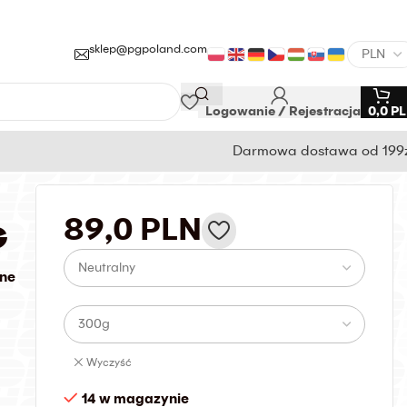
sklep@pgpoland.com
Logowanie / Rejestracja
0,0
P
Darmowa dostawa od 199
89,0
PLN
G
one
Wyczyść
14 w magazynie