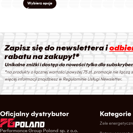
Wybierz opcje
Zapisz się do newslettera i
odbier
rabatu na zakupy!*
Unikalne zniżki i dostęp do nowości tylko dla subskrybe
*na produkty o łącznej wartości powyżej 75 zł, promocje nie łączą s
więcej informacji znajdziesz w Regulaminie Usługi Newsletter.
Oficjalny dystrybutor
Kategorie
Żele energetycz
Performance Group Poland sp. z o.o.