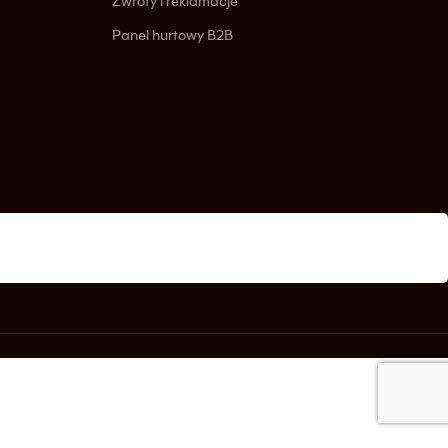
Zwroty i reklamacje
Panel hurtowy B2B