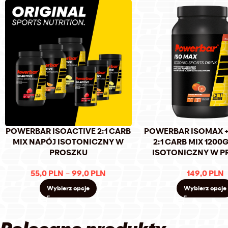
POWERBAR ISOACTIVE 2:1 CARB
POWERBAR ISOMAX +
MIX NAPÓJ ISOTONICZNY W
2:1 CARB MIX 1200
PROSZKU
ISOTONICZNY W P
55,0
PLN
–
99,0
PLN
149,0
PLN
Wybierz opcje
Wybierz opcje