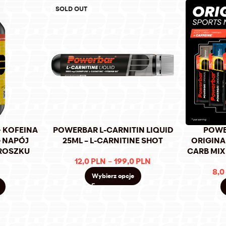
SOLD OUT
 KOFEINA
POWERBAR L-CARNITIN LIQUID
POWE
G NAPÓJ
25ML – L-CARNITINE SHOT
ORIGINAL
ROSZKU
CARB MIX
12,0
PLN
–
199,0
PLN
8,0
Wybierz opcje