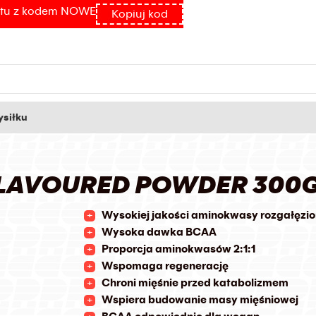
atu z kodem NOWE
Kopiuj kod
siłku
POWDER 300G
NFLAVOURED POWDER 300
Wysokiej jakości aminokwasy rozgałęzi
Wysoka dawka BCAA
Proporcja aminokwasów 2:1:1
Wspomaga regenerację
Chroni mięśnie przed katabolizmem
Wspiera budowanie masy mięśniowej