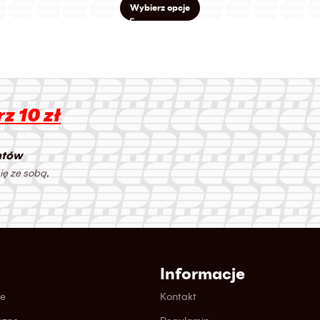
Wybierz opcje
z 10 zł
ntów
ię ze sobą,
Informacje
ne
Kontakt