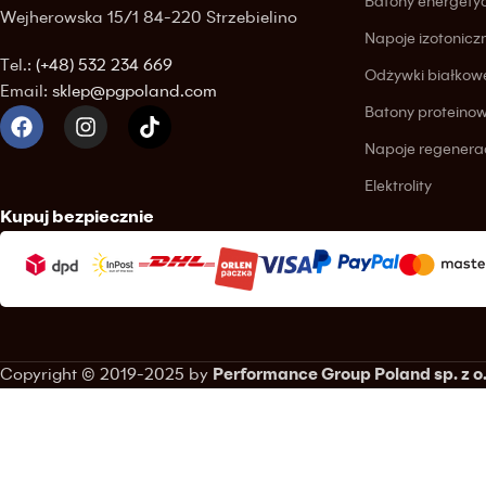
Batony energety
Wejherowska 15/1 84-220 Strzebielino
Napoje izotonicz
Tel.:
(+48) 532 234 669
Odżywki białkow
Email:
sklep@pgpoland.com
Batony proteino
Napoje regenera
Elektrolity
Kupuj bezpiecznie
Copyright © 2019-2025 by
Performance Group Poland sp. z o.