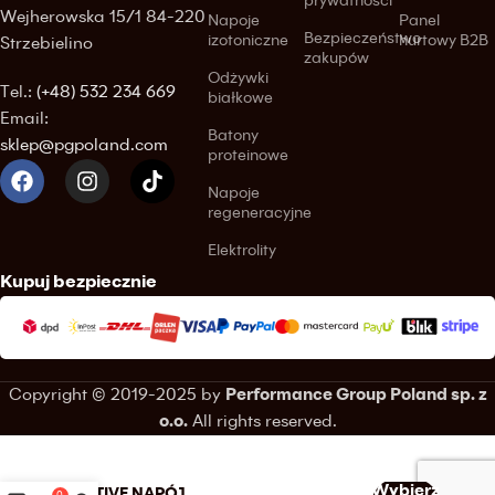
prywatności
Wejherowska 15/1 84-220
Napoje
Panel
Bezpieczeństwo
izotoniczne
hurtowy B2B
Strzebielino
zakupów
Odżywki
Tel.:
(+48) 532 234 669
białkowe
Email:
Batony
sklep@pgpoland.com
proteinowe
Napoje
regeneracyjne
Elektrolity
Kupuj bezpiecznie
Copyright © 2019-2025 by
Performance Group Poland sp. z
o.o.
All rights reserved.
POWERBAR RECOVERY
Wybierz
ACTIVE NAPÓJ