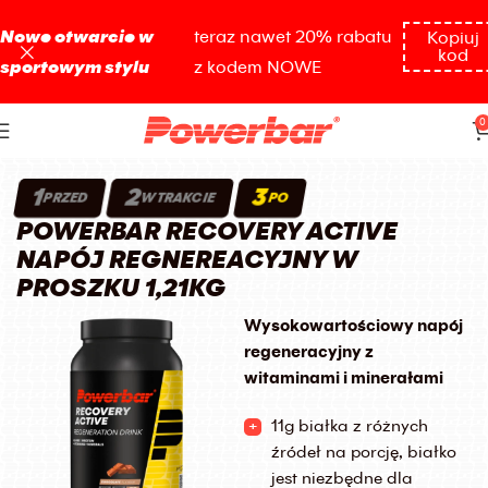
Nowe otwarcie w
teraz nawet 20% rabatu
Kopiuj
kod
sportowym stylu
z kodem NOWE
0
Strona główna
Kategorie
Napoje
1
2
3
PRZED
W TRAKCIE
PO
POWERBAR RECOVERY ACTIVE
NAPÓJ REGNEREACYJNY W
PROSZKU 1,21KG
Wysokowartościowy napój
regeneracyjny z
witaminami i minerałami
11g białka z różnych
źródeł na porcję, białko
jest niezbędne dla