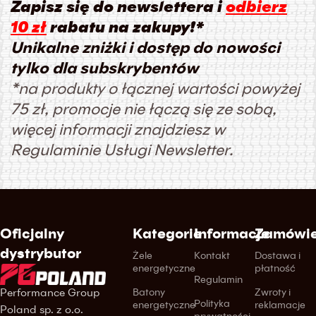
Zapisz się do newslettera i
odbierz
10 zł
rabatu na zakupy!*
Unikalne zniżki i dostęp do nowości
tylko dla subskrybentów
*na produkty o łącznej wartości powyżej
75 zł, promocje nie łączą się ze sobą,
więcej informacji znajdziesz w
Regulaminie Usługi Newsletter.
Oficjalny
Kategorie
Informacje
Zamówie
dystrybutor
Żele
Kontakt
Dostawa i
energetyczne
płatność
Regulamin
Performance Group
Batony
Zwroty i
Polityka
energetyczne
reklamacje
Poland sp. z o.o.