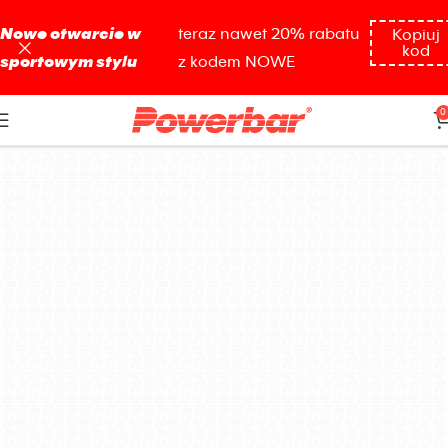
Nowe otwarcie w
teraz nawet 20% rabatu
Kopiuj
kod
sportowym stylu
z kodem NOWE
regeneraja
0