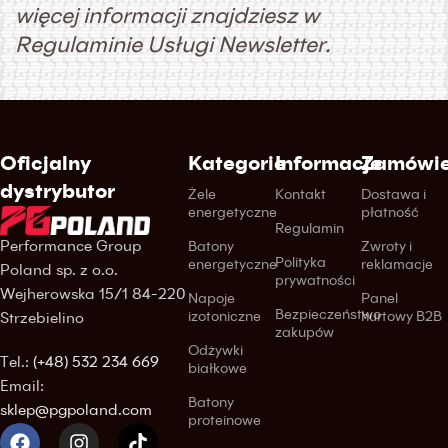
więcej informacji znajdziesz w
Regulaminie Usługi Newsletter.
Oficjalny
Kategorie
Informacje
Zamówie
dystrybutor
Żele
Kontakt
Dostawa i
energetyczne
płatność
Regulamin
Performance Group
Batony
Zwroty i
Polityka
energetyczne
reklamacje
Poland sp. z o.o.
prywatności
Wejherowska 15/1 84-220
Napoje
Panel
Bezpieczeństwo
izotoniczne
hurtowy B2B
Strzebielino
zakupów
Odżywki
Tel.:
(+48) 532 234 669
białkowe
Email:
Batony
sklep@pgpoland.com
proteinowe